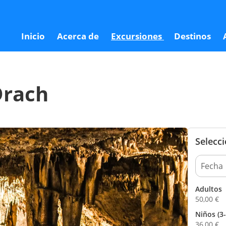
5
Inicio
Acerca de
Excursiones
Destinos
Drach
Selecc
Adultos
50,00
€
Niños (3-
36,00
€