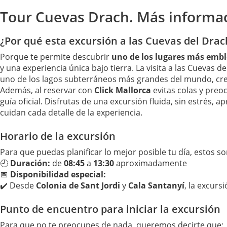
Tour Cuevas Drach. Más informa
¿Por qué esta excursión a las Cuevas del Drach
Porque te permite descubrir
uno de los lugares más emb
y una experiencia única bajo tierra. La visita a las Cuevas d
uno de los lagos subterráneos más grandes del mundo, cre
Además, al reservar con
Click Mallorca
evitas colas y preo
guía oficial. Disfrutas de una excursión fluida, sin estrés,
cuidan cada detalle de la experiencia.
Horario de la excursión
Para que puedas planificar lo mejor posible tu día, estos s
🕘
Duración:
de
08:45
a
13:30
aproximadamente
📅
Disponibilidad especial:
✔️ Desde
Colonia de Sant Jordi
y
Cala Santanyí
, la excurs
Punto de encuentro para iniciar la excursión
Para que no te preocupes de nada, queremos decirte que: