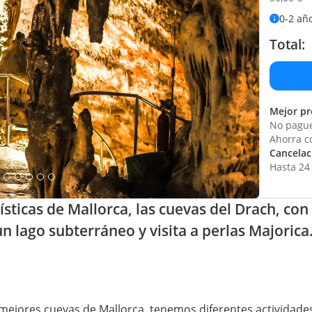
0-2 añ
Total:
Mejor pr
No pague
Ahorra c
Cancelaci
Hasta 24 
rísticas de Mallorca, las cuevas del Drach, co
n lago subterráneo y visita a perlas Majorica
 mejores cuevas de Mallorca, tenemos diferentes actividade