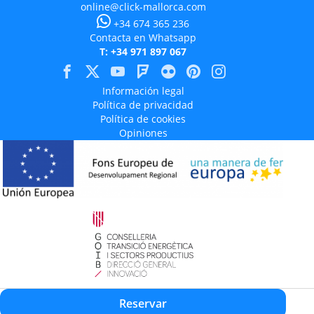
online@click-mallorca.com
+34 674 365 236
Contacta en Whatsapp
T: +34 971 897 067
Información legal
Política de privacidad
Política de cookies
Opiniones
Aquest projecte està cofinançat en un 50% amb càrrec al programa Operatiu
Reservar
FEDER 2014-2020 de les Illes Balears.