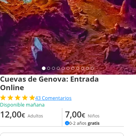
Cuevas de Genova: Entrada
Online
43
Comentarios
Disponible mañana
12,00
7,00
€
€
Adultos
Niños
0-2 años
gratis