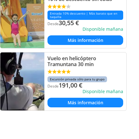
Entrada 10% descuento | Más barato que en
taquilla
30,55
€
Desde
Disponible mañana
Más información
Vuelo en helicóptero
Tramuntana 30 min
Excursión privada sólo para tu grupo
191,00
€
Desde
Disponible mañana
Más información