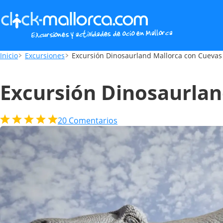
Excursión Dinosaurland Mallorca con Cue
Inicio
Excursiones
Excursión Dinosaurland Mallorca con Cuevas
Excursión Dinosaurlan
20
Comentarios