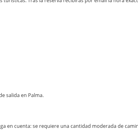
s turísticas. Tras la reserva recibirás por email la hora exa
de salida en Palma.
nga en cuenta: se requiere una cantidad moderada de camin