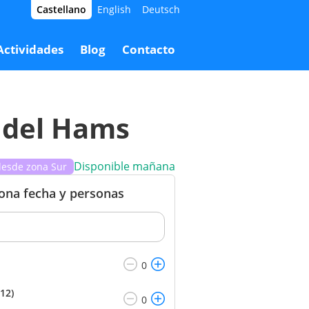
Castellano
English
Deutsch
9,00 €
Reservar
34,00 €
Actividades
Blog
Contacto
 del Hams
Disponible mañana
desde zona Sur
iona fecha y personas
12)