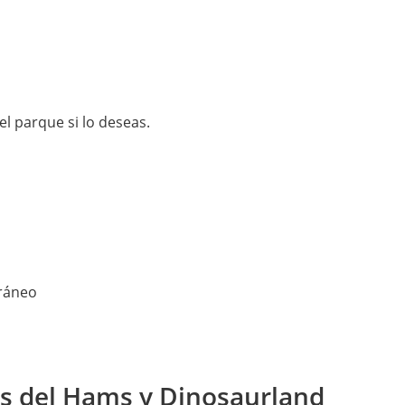
l parque si lo deseas.
rráneo
vas del Hams y Dinosaurland