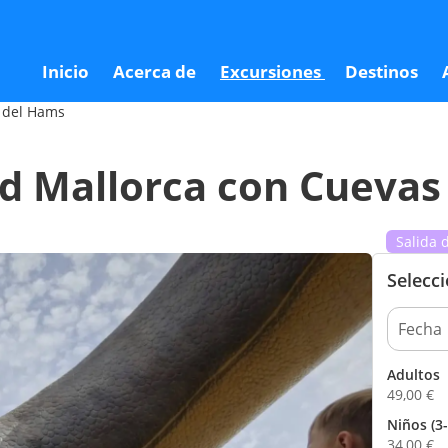
vas del Hams
4
Inicio
Acerca de
Excursiones
Destinos
 del Hams
d Mallorca con Cuevas
Salida 
Selecc
Adultos
49,00
€
Niños (3-
34,00
€