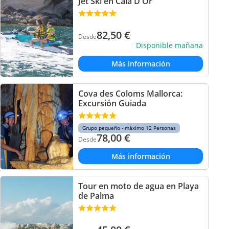
Jet Ski en Cala D'Or
82,50
€
Desde
Disponible mañana
Más información
Cova des Coloms Mallorca:
Excursión Guiada
Grupo pequeño - máximo 12 Personas
78,00
€
Desde
Más información
Tour en moto de agua en Playa
de Palma