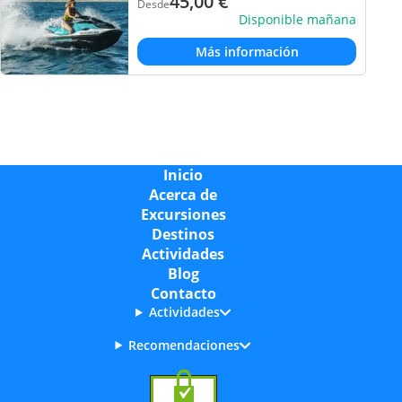
45,00
€
Desde
Disponible mañana
Más información
Inicio
Acerca de
Excursiones
Destinos
Actividades
Blog
Contacto
Actividades
Recomendaciones