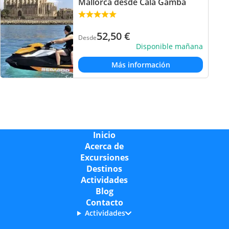
Mallorca desde Cala Gamba
52,50
€
Desde
Disponible mañana
Más información
Inicio
Acerca de
Excursiones
Destinos
Actividades
Blog
Contacto
Actividades