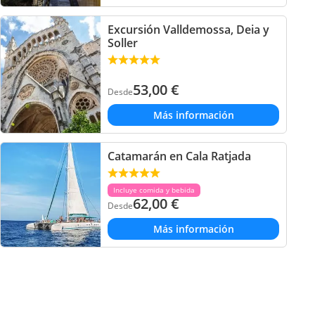
Excursión Valldemossa, Deia y
Soller
53,00
€
Desde
Más información
Catamarán en Cala Ratjada
Incluye comida y bebida
62,00
€
Desde
Más información