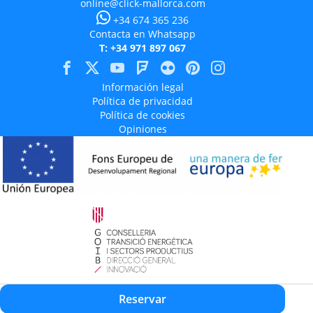
online@click-mallorca.com
+34 674 365 236
Contacta en Whatsapp
T: +34 971 897 067
Información legal
Política de privacidad
Política de cookies
Opiniones
Aquest projecte està cofinançat en un 50% amb càrrec al programa Operatiu
Reservar
FEDER 2014-2020 de les Illes Balears.