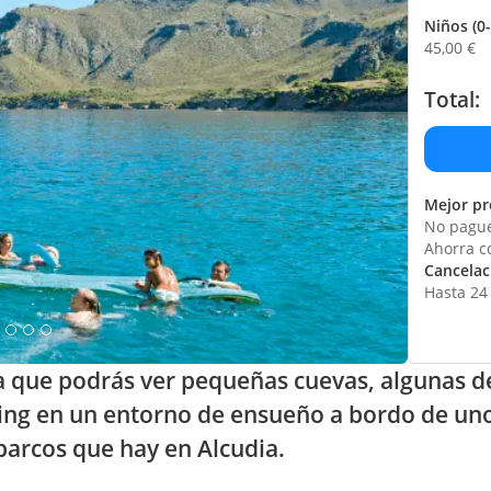
Niños (0-
45,00
€
Total:
Mejor pr
No pague
Ahorra c
Cancelaci
Hasta 24 
la que podrás ver pequeñas cuevas, algunas d
elling en un entorno de ensueño a bordo de u
barcos que hay en Alcudia.