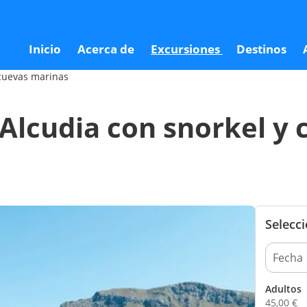
l y cuevas marinas
4
Inicio
Acerca de
Excursiones
Destinos
 cuevas marinas
Alcudia con snorkel y 
Selecc
Adultos
45,00
€