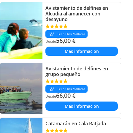
Avistamiento de delfines en
Alcudia al amanecer con
desayuno
Sello Click Mallorca
56,00
€
Desde
Más información
Avistamiento de delfines en
grupo pequeño
Sello Click Mallorca
66,00
€
Desde
Más información
Catamarán en Cala Ratjada