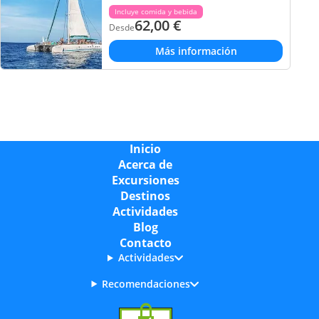
Incluye comida y bebida
62,00
€
Desde
Más información
Inicio
Acerca de
Excursiones
Destinos
Actividades
Blog
Contacto
Actividades
Recomendaciones