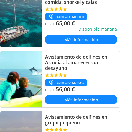
comida, snorkel y calas
Sello Click Mallorca
65,00
€
Desde
Disponible mañana
Más información
Avistamiento de delfines en
Alcudia al amanecer con
desayuno
Sello Click Mallorca
56,00
€
Desde
Más información
Avistamiento de delfines en
grupo pequeño