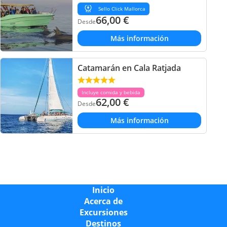
Sello Click Mallorca
66,00
€
Desde
Más información
Catamarán en Cala Ratjada
Incluye comida y bebida
62,00
€
Desde
Más información
Inicio
Acerca de
Excursiones
Destinos