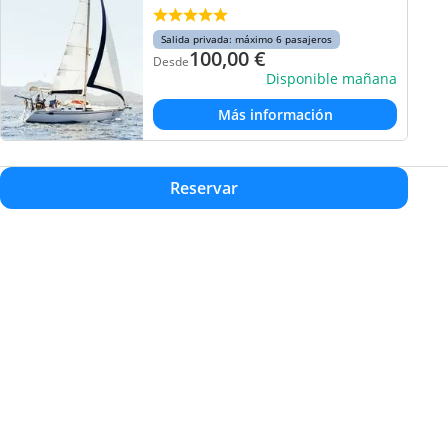
Salida privada: máximo 6 pasajeros
100,00
€
Desde
Disponible mañana
Más información
Reservar
Inicio
Acerca de
Excursiones
Destinos
Actividades
Blog
Contacto
Actividades
Recomendaciones