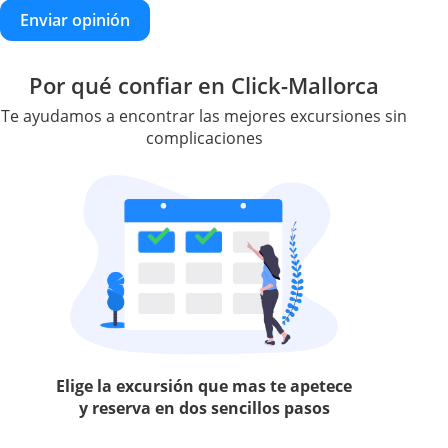
Enviar opinión
Por qué confiar en Click-Mallorca
Te ayudamos a encontrar las mejores excursiones sin
complicaciones
Elige la excursión que mas te apetece
y reserva en dos sencillos pasos