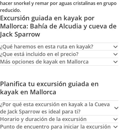
hacer snorkel y remar por aguas cristalinas en grupo
reducido.
Excursión guiada en kayak por
Mallorca: Bahía de Alcudia y cueva de
Jack Sparrow
¿Qué haremos en esta ruta en kayak?
¿Que está incluido en el precio?
Más opciones de kayak en Mallorca
Planifica tu excursión guiada en
kayak en Mallorca
¿Por qué esta excursión en kayak a la Cueva
de Jack Sparrow es ideal para ti?
Horario y duración de la excursión
Punto de encuentro para iniciar la excursión