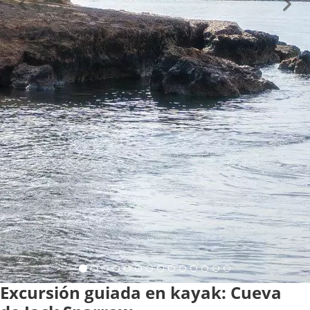
Excursión guiada en kayak: Cueva