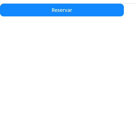
Reservar
Inicio
Acerca de
Excursiones
Destinos
Actividades
Blog
Contacto
Actividades
Recomendaciones