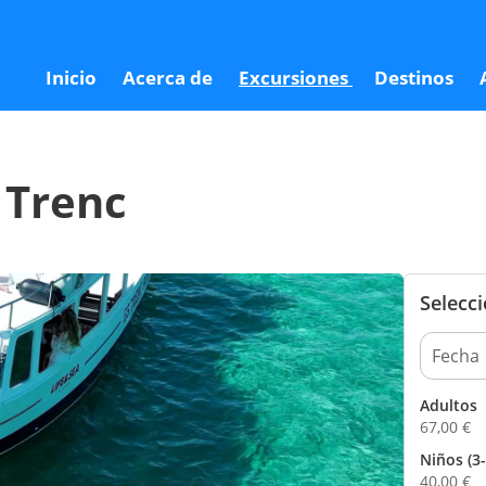
6
Inicio
Acerca de
Excursiones
Destinos
s Trenc
Selecc
Adultos
67,00
€
Niños (3-
40,00
€