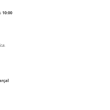
as
10:00
ca.
arçal