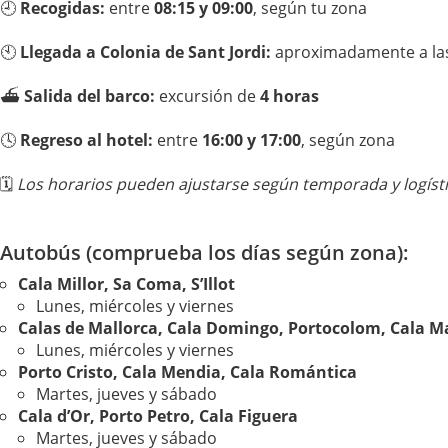
🕘
Recogidas:
entre
08:15 y 09:00
, según tu zona
🕙
Llegada a Colonia de Sant Jordi:
aproximadamente a l
⛴️
Salida del barco:
excursión de
4 horas
🕓
Regreso al hotel:
entre
16:00 y 17:00
, según zona
🗓️
Los horarios pueden ajustarse según temporada y logísti
Autobús (comprueba los días según zona):
Cala Millor, Sa Coma, S’Illot
Lunes, miércoles y viernes
Calas de Mallorca, Cala Domingo, Portocolom, Cala M
Lunes, miércoles y viernes
Porto Cristo, Cala Mendia, Cala Romántica
Martes, jueves y sábado
Cala d’Or, Porto Petro, Cala Figuera
Martes, jueves y sábado