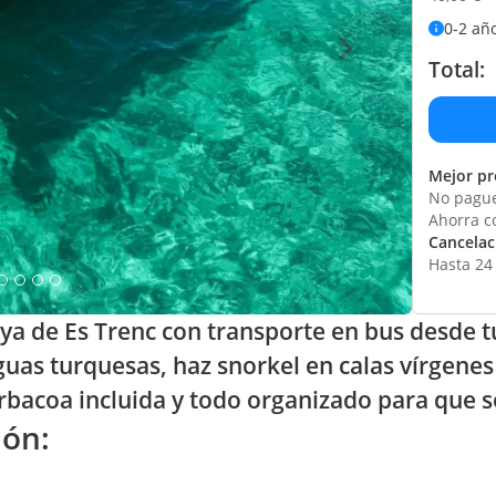
0-2 añ
Total:
Mejor pr
No pague
Ahorra c
Cancelaci
Hasta 24 
aya de Es Trenc con transporte en bus desde t
uas turquesas, haz snorkel en calas vírgenes 
arbacoa incluida y todo organizado para que s
ión: