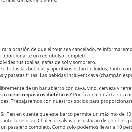
tarifas son las siguientes:
a rara ocasión de que el tour sea cancelado, te informarem
 proporcionarte un reembolso completo.
olvides tus toallas, gafas de sol y sombrero.
ro todas las bebidas y aperitivos están incluidos, tanto com
s y patatas fritas. Las bebidas incluyen: cava (champán espa
libremente de un bar abierto con cava, vino, cerveza y refre
s u otros requisitos dietéticos?
Por favor, contáctanos c
dades. Trabajaremos con nuestros socios para proporcionar
¡Sí! Ten en cuenta que este barco permite un máximo de 10 
nte la reserva. Chalecos salvavidas estarán disponibles para
 un pasajero completo. Como solo podemos llevar a 10 pers