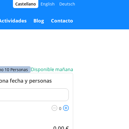
Castellano
English
Deutsch
5,00 €
Reservar
95,00 €
Actividades
Blog
Contacto
Disponible mañana
o 10 Personas
iona fecha y personas
0,00
€