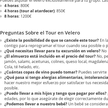
Puedes alquilar el velero exclusivamente para tu grupo. Las 
4 horas
: 800€
4 horas (tour al atardecer)
: 850€
8 horas
: 1200€
Preguntas Sobre el Tour en Velero
¿Existe la posibilidad de que se cancele este tour?
En l
contigo para reprogramar el tour cuando sea posible o
¿Qué necesitas llevar para tu excursión en velero?
No 
¿El almuerzo está incluido en el precio del tour?
No, pe
jamón, salami, aceitunas, colines, queso local, magdalena
Cola, té helado, etc.
¿Cuántas copas de vino puedo tomar?
Puedes servirte 
¿Qué pasa si tengo alergias alimentarias, intolerancia
hacer nuestro mejor esfuerzo por satisfacer tus necesi
posible.
¿Puedo llevar a mis hijos y tengo que pagar por ellos?
edades, por lo que asegúrate de elegir correctamente dura
¿Podemos llevar a nuestro bebé?
Un bebé se considera