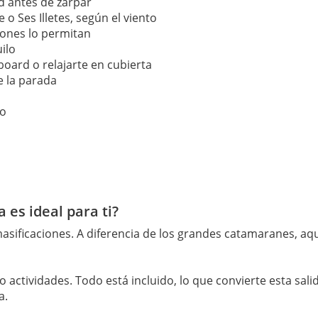
d antes de zarpar
 Ses Illetes, según el viento
iones lo permitan
ilo
board o relajarte en cubierta
e la parada
do
 es ideal para ti?
 masificaciones. A diferencia de los grandes catamaranes, a
ctividades. Todo está incluido, lo que convierte esta sali
a.