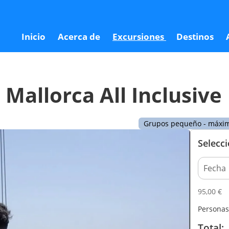
ive
9
Inicio
Acerca de
Excursiones
Destinos
 Mallorca All Inclusive
Grupos pequeño - máxim
Selecc
95,00
€
Personas
Total: