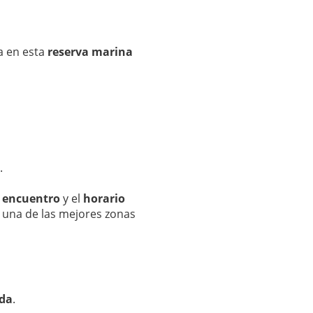
a en esta
reserva marina
.
e encuentro
y el
horario
n una de las mejores zonas
ida
.