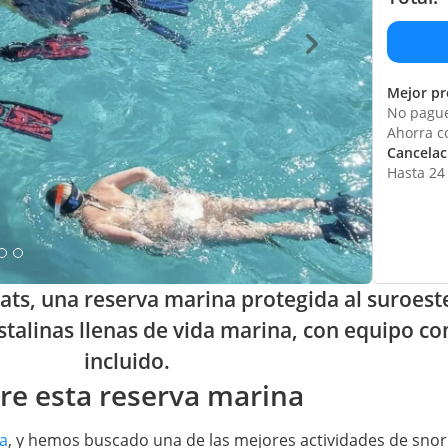
Mejor pr
No pague
Ahorra c
Cancelaci
Hasta 24 
grats, una reserva marina protegida al suroes
talinas llenas de vida marina, con equipo co
incluido.
bre esta reserva marina
ca
, y hemos buscado una de las mejores actividades de snork