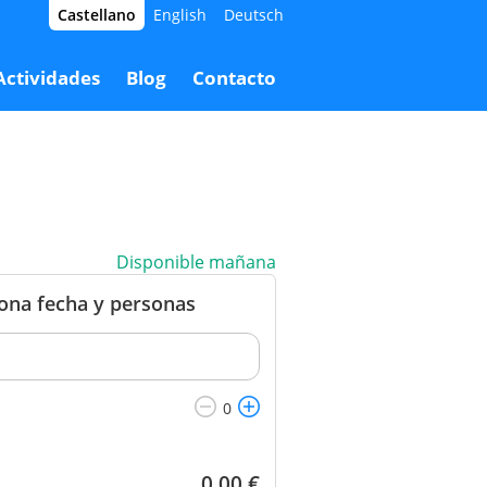
Castellano
English
Deutsch
60,00 €
Reservar
0,00 €
Actividades
Blog
Contacto
Disponible mañana
iona fecha y personas
0,00
€