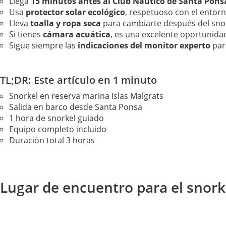
Llega
15 minutos antes al Club Náutico de Santa Pons
Usa
protector solar ecológico
, respetuoso con el entor
Lleva
toalla y ropa seca
para cambiarte después del snor
Si tienes
cámara acuática
, es una excelente oportunida
Sigue siempre las
indicaciones del monitor experto
para
TL;DR: Este artículo en 1 minuto
Snorkel en reserva marina Islas Malgrats
Salida en barco desde Santa Ponsa
1 hora de snorkel guiado
Equipo completo incluido
Duración total 3 horas
Lugar de encuentro para el snorke