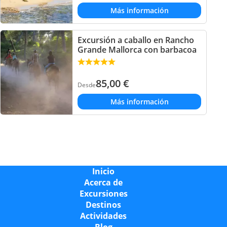
Más información
Excursión a caballo en Rancho
Grande Mallorca con barbacoa
85,00
€
Desde
Más información
Inicio
Acerca de
Excursiones
Destinos
Actividades