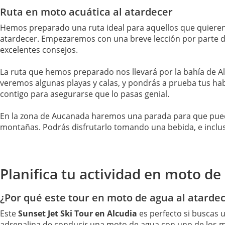
Ruta en moto acuática al atardecer
Hemos preparado una ruta ideal para aquellos que quieren
atardecer. Empezaremos con una breve lección por parte d
excelentes consejos.
La ruta que hemos preparado nos llevará por la bahía de Alc
veremos algunas playas y calas, y pondrás a prueba tus ha
contigo para asegurarse que lo pasas genial.
En la zona de Aucanada haremos una parada para que puedas 
montañas. Podrás disfrutarlo tomando una bebida, e inclus
Planifica tu actividad en moto de
¿Por qué este tour en moto de agua al atardece
Este
Sunset Jet Ski Tour en Alcudia
es perfecto si buscas 
adrenalina de conducir una moto de agua con uno de los mo