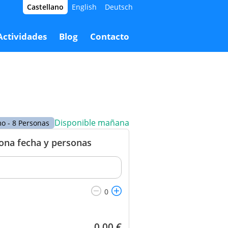
Castellano
English
Deutsch
9,50 €
Reservar
89,50 €
Actividades
Blog
Contacto
Disponible mañana
 - 8 Personas
iona fecha y personas
0,00
€