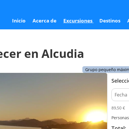
8
Inicio
Acerca de
Excursiones
Destinos
ecer en Alcudia
Grupo pequeño máximo
Selecc
89,50
€
Personas
Total: