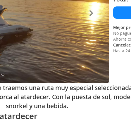
Mejor pr
No pague
Ahorra c
Cancelaci
Hasta 24 
e traemos una ruta muy especial seleccionad
rca al atardecer. Con la puesta de sol, mode
snorkel y una bebida.
 atardecer