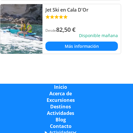
Jet Ski en Cala D'Or
82,50
€
Desde
Disponible mañana
Más información
Inicio
Acerca de
Excursiones
Destinos
Actividades
Blog
Contacto
Actividades