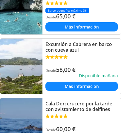
Barco pequeño: máximo 36
65,00
€
Desde
Más información
Excursión a Cabrera en barco
con cueva azul
58,00
€
Desde
Disponible mañana
Más información
Cala Dor: crucero por la tarde
con avistamiento de delfines
60,00
€
Desde