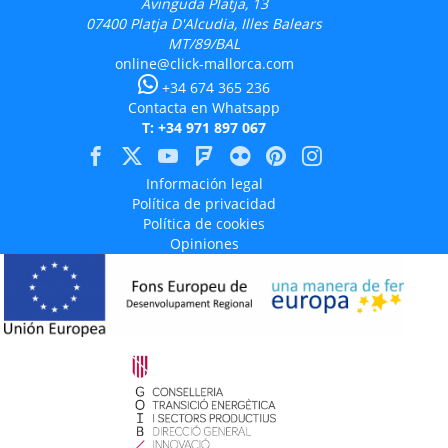
Avinguda Platja, 13
07400
Platja D'Alcudia, Illes Balears
MT/89/BAL
online@click-mallorca.com
+34 674 365 236
Contacta en Whatsapp
T: +34 971 897 067
Información legal
Política de privacidad
Política de cookies
Opiniones