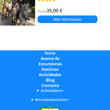
35,00
€
Desde
Más información
Inicio
Acerca de
Excursiones
Destinos
Actividades
Blog
Contacto
Actividades
Recomendaciones