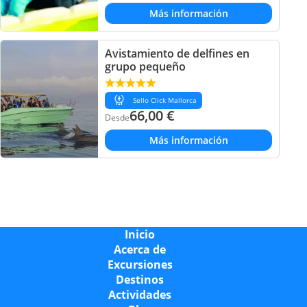
Más información
Avistamiento de delfines en
grupo pequeño
Sello Click Mallorca
66,00
€
Desde
Más información
Inicio
Acerca de
Excursiones
Destinos
Actividades