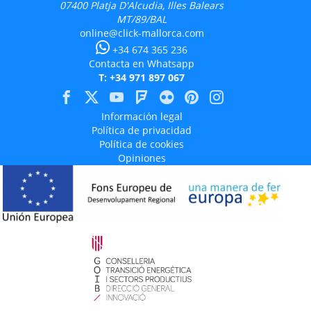
07400
Platja D'Alcudia, Illes Balears
MT/89/BAL
online@click-mallorca.com
+34 674 365 236
Contacta en Whatsapp
T: +34 971 897 067
Información legal
Política de privacidad
Política de cookies
Opiniones