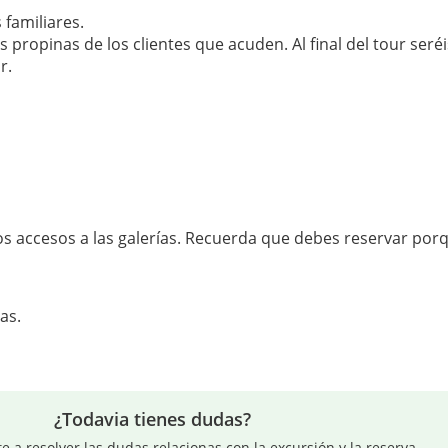
 familiares.
 propinas de los clientes que acuden. Al final del tour seré
r.
dos accesos a las galerías. Recuerda que debes reservar porq
as.
¿Todavia tienes dudas?
a resolver las dudas relacionas con la excursión y la reserva.