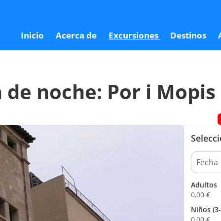
pis
Inicio
Acerca de
Excursiones
Destinos
 de noche: Por i Mopis
Selecc
Adultos
0,00
€
Niños (3-
0,00
€