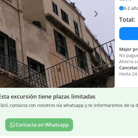
0-2 añ
Total:
Mejor pr
No pague
Ahorra c
Cancelaci
Hasta 24 
Esta excursión tiene plazas limitadas
ácil, contacta con nosotros vía whatsapp y te informaremos de la d
Contacta en Whatsapp