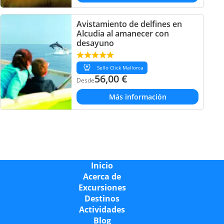
Avistamiento de delfines en
Alcudia al amanecer con
desayuno
Sello Click Mallorca
56,00
€
Desde
Más información
Inicio
Acerca de
Excursiones
Destinos
Actividades
Blog