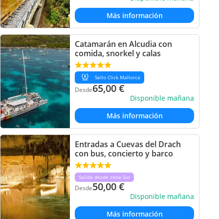
Más información
Catamarán en Alcudia con
comida, snorkel y calas
Sello Click Mallorca
65,00
€
Desde
Disponible mañana
Más información
Entradas a Cuevas del Drach
con bus, concierto y barco
Salida desde zona Sur
50,00
€
Desde
Disponible mañana
Más información