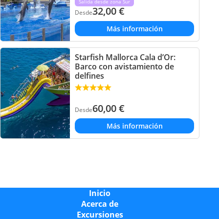
Salida desde zona Sur
32,00
€
Desde
Más información
Starfish Mallorca Cala d’Or:
Barco con avistamiento de
delfines
60,00
€
Desde
Más información
Inicio
Acerca de
Excursiones