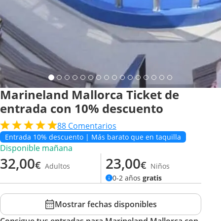
Marineland Mallorca Ticket de
entrada con 10% descuento
88
Comentarios
Entrada 10% descuento | Más barato que en taquilla
Disponible mañana
32,00
23,00
€
€
Adultos
Niños
0-2 años
gratis
Mostrar fechas disponibles