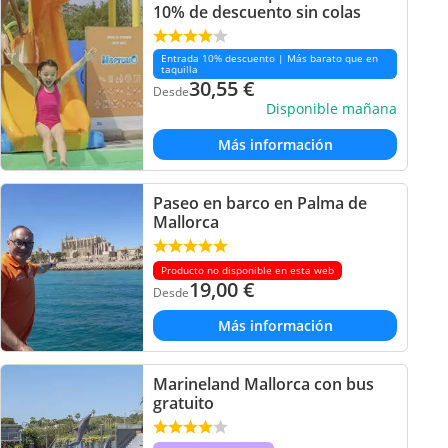
10% de descuento sin colas
Entrada 10% descuento | Más barato que en
taquilla
30,55
€
Desde
Disponible mañana
Más información
Paseo en barco en Palma de
Mallorca
Producto no disponible en esta web
19,00
€
Desde
Más información
Marineland Mallorca con bus
gratuito