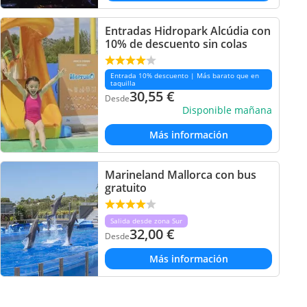
Entradas Hidropark Alcúdia con
10% de descuento sin colas
Entrada 10% descuento | Más barato que en
taquilla
30,55
€
Desde
Disponible mañana
Más información
Marineland Mallorca con bus
gratuito
Salida desde zona Sur
32,00
€
Desde
Más información