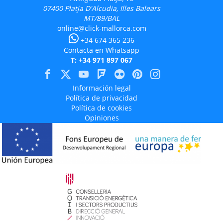
07400
Platja D'Alcudia, Illes Balears
MT/89/BAL
online@click-mallorca.com
+34 674 365 236
Contacta en Whatsapp
T: +34 971 897 067
Información legal
Política de privacidad
Política de cookies
Opiniones