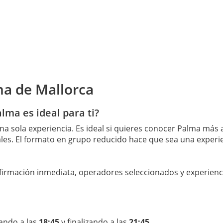
ma de Mallorca
lma es ideal para ti?
 sola experiencia. Es ideal si quieres conocer Palma más al
les. El formato en grupo reducido hace que sea una experi
firmación inmediata, operadores seleccionados y experienci
ando a las
18:45
y finalizando a las
21:45.