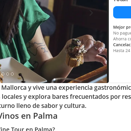
Mejor pr
No pague
Ahorra c
Cancelaci
Hasta 24 
Mallorca y vive una experiencia gastronómica
s locales y explora bares frecuentados por re
urno lleno de sabor y cultura.
 Vinos en Palma
Wine Tour en Palma?