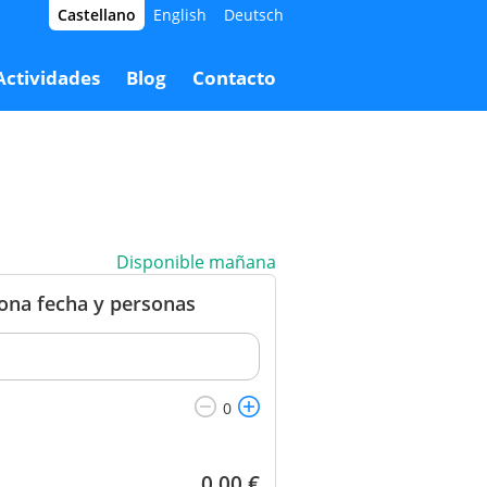
Castellano
English
Deutsch
72,00 €
Reservar
0,00 €
Actividades
Blog
Contacto
Disponible mañana
iona fecha y personas
0,00
€