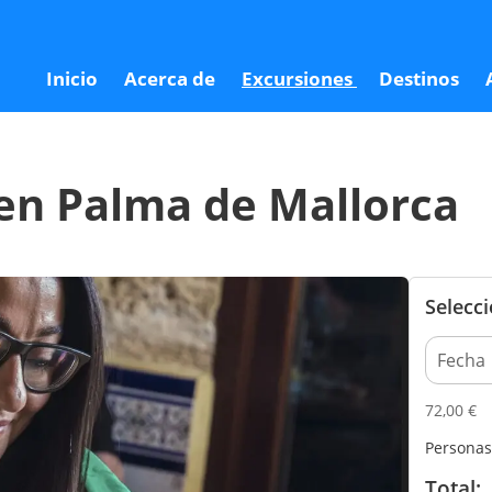
ca
Inicio
Acerca de
Excursiones
Destinos
 en Palma de Mallorca
Selecc
72,00
€
Personas
Total: