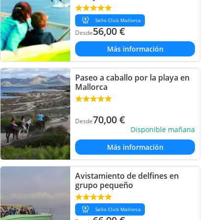
Sello Click Mallorca
56,00
€
Desde
Más información
Paseo a caballo por la playa en
Mallorca
70,00
€
Desde
Disponible mañana
Más información
Avistamiento de delfines en
grupo pequeño
Sello Click Mallorca