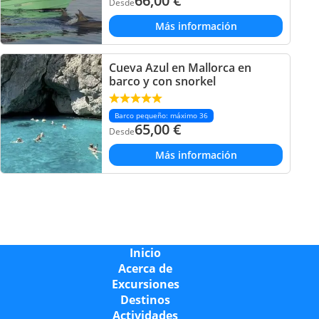
66,00
€
Desde
Más información
Cueva Azul en Mallorca en
barco y con snorkel
Barco pequeño: máximo 36
65,00
€
Desde
Más información
Inicio
Acerca de
Excursiones
Destinos
Actividades