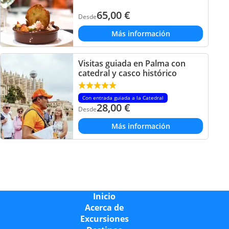
65,00
€
Desde
Más información
Visitas guiada en Palma con
catedral y casco histórico
Con entrada guiada a la Catedral
28,00
€
Desde
Más información
Inicio
Acerca de
Excursiones