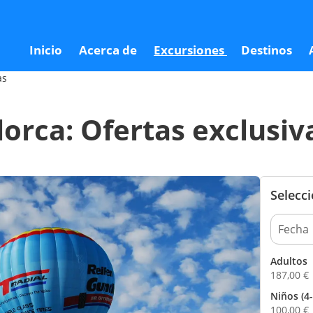
sivas
187
Inicio
Acerca de
Excursiones
Destinos
as
orca: Ofertas exclusiv
Selecc
Adultos
187,00
€
Niños (4-
100,00
€