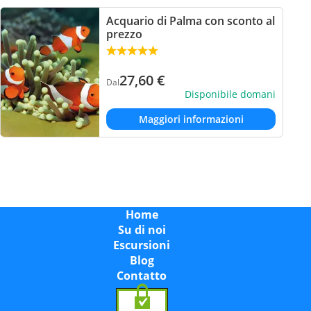
Acquario di Palma con sconto al
prezzo
27,60
€
Dal
Disponibile domani
Maggiori informazioni
Home
Su di noi
Escursioni
Blog
Contatto