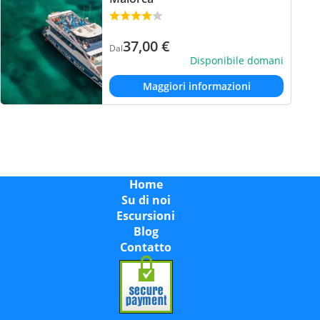
37,00
€
Dal
Disponibile domani
Maggiori informazioni
Home
Su di noi
Escursioni
Blog
Contatto