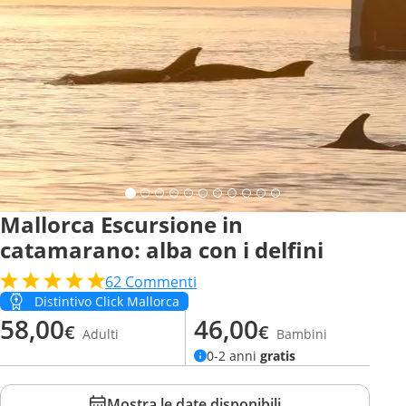
Mallorca Escursione in
catamarano: alba con i delfini
62
Commenti
Distintivo Click Mallorca
58,00
46,00
€
€
Adulti
Bambini
0-2 anni
gratis
Mostra le date disponibili