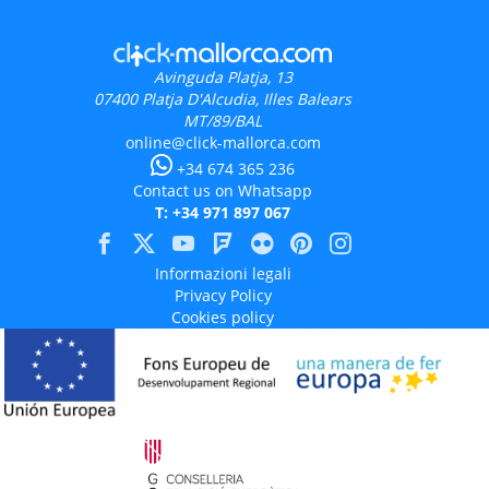
Avinguda Platja, 13
07400
Platja D'Alcudia, Illes Balears
MT/89/BAL
online@click-mallorca.com
+34 674 365 236
Contact us on Whatsapp
T: +34 971 897 067
Informazioni legali
Privacy Policy
Cookies policy