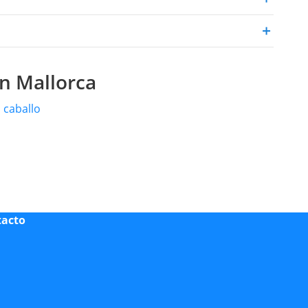
n Mallorca
 caballo
tacto