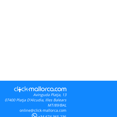
Avinguda Platja, 13
07400
Platja D'Alcudia, Illes Balears
MT/89/BAL
online@click-mallorca.com
+34 674 365 236