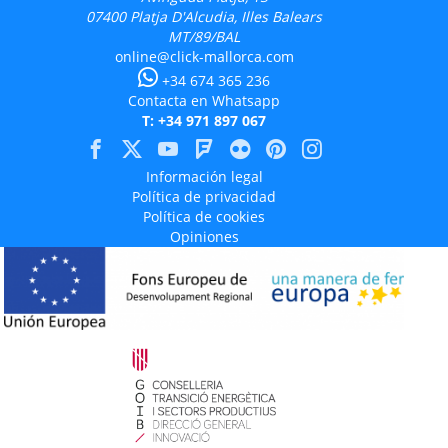
07400
Platja D'Alcudia, Illes Balears
MT/89/BAL
online@click-mallorca.com
+34 674 365 236
Contacta en Whatsapp
T: +34 971 897 067
Información legal
Política de privacidad
Política de cookies
Opiniones