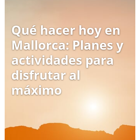
Qué hacer hoy en
Mallorca: Planes y
actividades para
disfrutar al
máximo