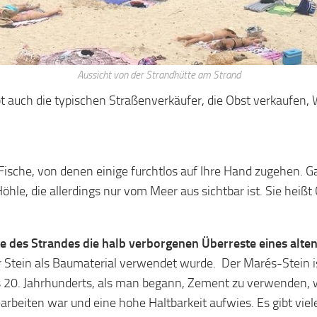
Aussicht von der Strandhütte am Strand
gibt auch die typischen Straßenverkäufer, die Obst verkauf
e Fische, von denen einige furchtlos auf Ihre Hand zugehen. 
öhle, die allerdings nur vom Meer aus sichtbar ist. Sie hei
te des Strandes die halb verborgenen Überreste eines alt
r Stein als Baumaterial verwendet wurde. Der Marés-Stein i
 20. Jahrhunderts, als man begann, Zement zu verwenden, w
earbeiten war und eine hohe Haltbarkeit aufwies. Es gibt vie