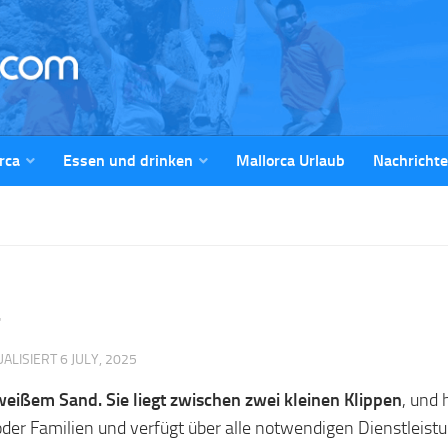
rca
Essen und drinken
Mallorca Urlaub
Nachricht
UALISIERT
6 JULY, 2025
eißem Sand. Sie liegt zwischen zwei kleinen Klippen
, und
 oder Familien und verfügt über alle notwendigen Dienstleis