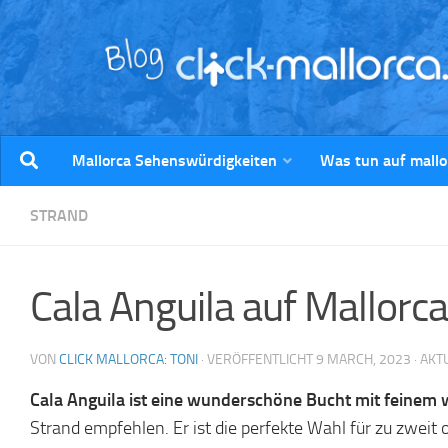
Zum Inhalt springen
Mallorca Sehenswürdigkeiten
Was tun auf mallo
STRAND
Cala Anguila auf Mallorca
VON
CLICK MALLORCA: TONI
· VERÖFFENTLICHT
9 MARCH, 2023
· AKT
Cala Anguila ist eine wunderschöne Bucht mit feinem w
Strand empfehlen. Er ist die perfekte Wahl für zu zweit