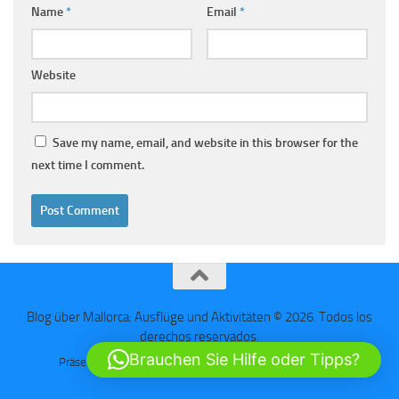
Name
*
Email
*
Website
Save my name, email, and website in this browser for the
next time I comment.
Blog über Mallorca: Ausflüge und Aktivitäten © 2026. Todos los
derechos reservados.
Brauchen Sie Hilfe oder Tipps?
Präsentiert von
- Entworfen mit dem
Hueman-Theme