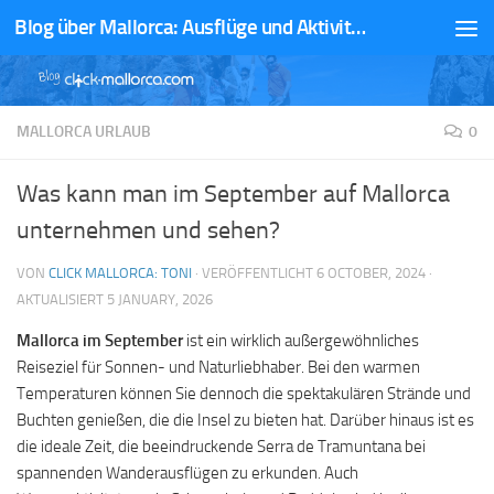
Blog über Mallorca: Ausflüge und Aktivitäten
Zum Inhalt springen
MALLORCA URLAUB
0
Was kann man im September auf Mallorca
unternehmen und sehen?
VON
CLICK MALLORCA: TONI
· VERÖFFENTLICHT
6 OCTOBER, 2024
·
AKTUALISIERT
5 JANUARY, 2026
Mallorca im September
ist ein wirklich außergewöhnliches
Reiseziel für Sonnen- und Naturliebhaber. Bei den warmen
Temperaturen können Sie dennoch die spektakulären Strände und
Buchten genießen, die die Insel zu bieten hat. Darüber hinaus ist es
die ideale Zeit, die beeindruckende Serra de Tramuntana bei
spannenden Wanderausflügen zu erkunden. Auch