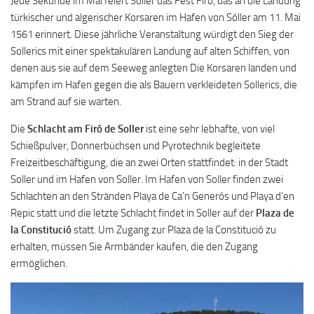
Jede Sekunde im Mai feiert Sóller das Fest Firó, das an die Landung
türkischer und algerischer Korsaren im Hafen von Sóller am 11. Mai
1561 erinnert. Diese jährliche Veranstaltung würdigt den Sieg der
Sollerics mit einer spektakulären Landung auf alten Schiffen, von
denen aus sie auf dem Seeweg anlegten Die Korsaren landen und
kämpfen im Hafen gegen die als Bauern verkleideten Sollerics, die
am Strand auf sie warten.
Die
Schlacht am Firó de Soller
ist eine sehr lebhafte, von viel
Schießpulver, Donnerbüchsen und Pyrotechnik begleitete
Freizeitbeschäftigung, die an zwei Orten stattfindet: in der Stadt
Soller und im Hafen von Soller. Im Hafen von Soller finden zwei
Schlachten an den Stränden Playa de Ca’n Generós und Playa d’en
Repic statt und die letzte Schlacht findet in Soller auf der
Plaza de
la Constitució
statt. Um Zugang zur Plaza de la Constitució zu
erhalten, müssen Sie Armbänder kaufen, die den Zugang
ermöglichen.