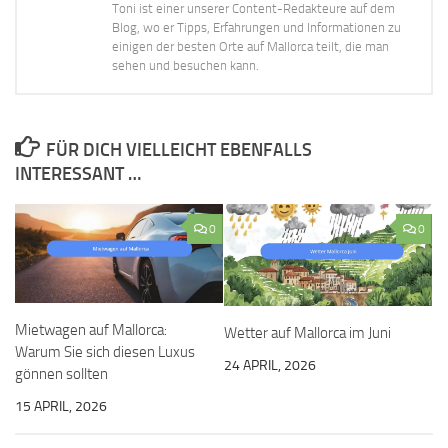
Toni ist einer unserer Content-Redakteure auf dem
Blog, wo er Tipps, Erfahrungen und Informationen zu
einigen der besten Orte auf Mallorca teilt, die man
sehen und besuchen kann.
FÜR DICH VIELLEICHT EBENFALLS
INTERESSANT …
0
0
Mietwagen auf Mallorca:
Wetter auf Mallorca im Juni
Warum Sie sich diesen Luxus
24 APRIL, 2026
gönnen sollten
15 APRIL, 2026