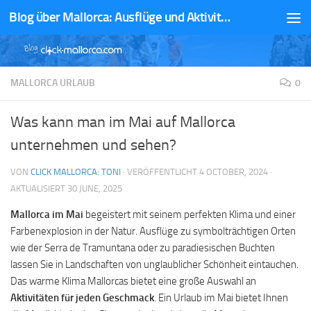
Blog über Mallorca: Ausflüge und Aktivitäten
Zum Inhalt springen
MALLORCA URLAUB
0
Was kann man im Mai auf Mallorca
unternehmen und sehen?
VON
CLICK MALLORCA: TONI
· VERÖFFENTLICHT
4 OCTOBER, 2024
·
AKTUALISIERT
30 JUNE, 2025
Mallorca im Mai
begeistert mit seinem perfekten Klima und einer
Farbenexplosion in der Natur. Ausflüge zu symbolträchtigen Orten
wie der Serra de Tramuntana oder zu paradiesischen Buchten
lassen Sie in Landschaften von unglaublicher Schönheit eintauchen.
Das warme Klima Mallorcas bietet eine große Auswahl an
Aktivitäten für jeden Geschmack
. Ein Urlaub im Mai bietet Ihnen