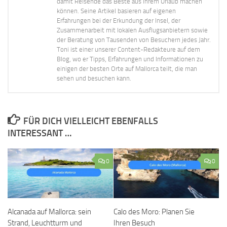
damit Reisende das Beste aus ihrem Urlaub machen
können. Seine Artikel basieren auf eigenen
Erfahrungen bei der Erkundung der Insel, der
Zusammenarbeit mit lokalen Ausflugsanbietern sowie
der Beratung von Tausenden von Besuchern jedes Jahr.
Toni ist einer unserer Content-Redakteure auf dem
Blog, wo er Tipps, Erfahrungen und Informationen zu
einigen der besten Orte auf Mallorca teilt, die man
sehen und besuchen kann.
FÜR DICH VIELLEICHT EBENFALLS
INTERESSANT …
0
0
Alcanada auf Mallorca: sein
Calo des Moro: Planen Sie
Strand, Leuchtturm und
Ihren Besuch