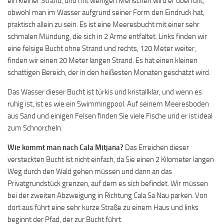
ein kleiner Strand, und mit wenigen Menschen wird er überfüllt,
obwohl man im Wasser aufgrund seiner Form den Eindruck hat,
praktisch allein zu sein. Es ist eine Meeresbucht mit einer sehr
schmalen Mündung, die sich in 2 Arme entfaltet. Links finden wir
eine felsige Bucht ohne Strand und rechts, 120 Meter weiter,
finden wir einen 20 Meter langen Strand. Es hat einen kleinen
schattigen Bereich, der in den heißesten Monaten geschätzt wird.
Das Wasser dieser Bucht ist türkis und kristallklar, und wenn es
ruhig ist, ist es wie ein Swimmingpool. Auf seinem Meeresboden
aus Sand und einigen Felsen finden Sie viele Fische und er ist ideal
zum Schnorcheln.
Wie kommt man nach Cala Mitjana?
Das Erreichen dieser
versteckten Bucht ist nicht einfach, da Sie einen 2 Kilometer langen
Weg durch den Wald gehen müssen und dann an das
Privatgrundstück grenzen, auf dem es sich befindet. Wir müssen
bei der zweiten Abzweigung in Richtung Cala Sa Nau parken. Von
dort aus führt eine sehr kurze Straße zu einem Haus und links
beginnt der Pfad, der zur Bucht führt.