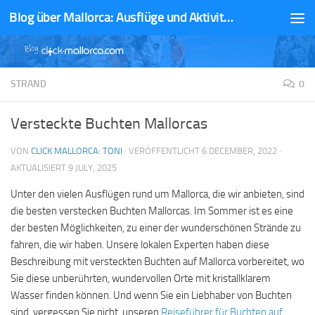
Blog über Mallorca: Ausflüge und Aktivitäten
Zum Inhalt springen
STRAND
0
Versteckte Buchten Mallorcas
VON
CLICK MALLORCA: TONI
· VERÖFFENTLICHT
6 DECEMBER, 2022
·
AKTUALISIERT
9 JULY, 2025
Unter den vielen Ausflügen rund um Mallorca, die wir anbieten, sind
die besten verstecken Buchten Mallorcas. Im Sommer ist es eine
der besten Möglichkeiten, zu einer der wunderschönen Strände zu
fahren, die wir haben. Unsere lokalen Experten haben diese
Beschreibung mit versteckten Buchten auf Mallorca vorbereitet, wo
Sie diese unberührten, wundervollen Orte mit kristallklarem
Wasser finden können. Und wenn Sie ein Liebhaber von Buchten
sind, vergessen Sie nicht, unseren
Reiseführer für Buchten auf