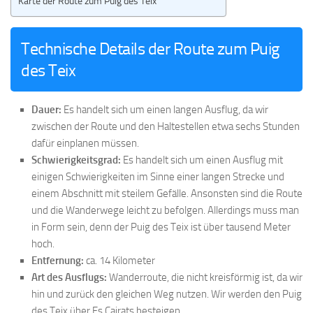
Karte der Route zum Puig des Teix
Technische Details der Route zum Puig
des Teix
Dauer:
Es handelt sich um einen langen Ausflug, da wir
zwischen der Route und den Haltestellen etwa sechs Stunden
dafür einplanen müssen.
Schwierigkeitsgrad:
Es handelt sich um einen Ausflug mit
einigen Schwierigkeiten im Sinne einer langen Strecke und
einem Abschnitt mit steilem Gefälle. Ansonsten sind die Route
und die Wanderwege leicht zu befolgen. Allerdings muss man
in Form sein, denn der Puig des Teix ist über tausend Meter
hoch.
Entfernung:
ca. 14 Kilometer
Art des Ausflugs:
Wanderroute, die nicht kreisförmig ist, da wir
hin und zurück den gleichen Weg nutzen. Wir werden den Puig
des Teix über Es Cairats besteigen.