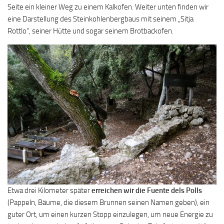
Seite ein kleiner Weg zu einem Kalkofen. Weiter unten finden wir
eine Darstellung des Steinkohlenbergbaus mit seinem „Sitja
Rottlo“, seiner Hütte und sogar seinem Brotbackofen.
Etwa drei Kilometer später
erreichen wir die Fuente dels Polls
(Pappeln, Bäume, die diesem Brunnen seinen Namen geben), ein
guter Ort, um einen kurzen Stopp einzulegen, um neue Energie zu