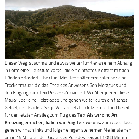
Dieser Weg ist schmal und etwas weiter führt er an einem Abhang
in Form einer Felsstufe vorbei, die ein einfaches Klettern mit den
Händen erfordert. Etwa fünf Minuten später erreichten wir eine
Trockenmauer, die das Ende des Anwesens Son Moragues und
den Eingang zum Teix Possessió markiert. Wir überqueren diese
Mauer über eine Holztreppe und gehen weiter durch ein flaches
Gebiet, den Pla de la Serp. Wir sind jetzt im letzten Teil und bereit
für den letzten Anstieg zum Puig des Teix.
Als wir eine Art
Kreuzung erreichen, haben wir Puig Teix vor uns.
Zum Abschluss
gehen wir nach links und folgen einigen steinernen Meilensteinen,
um in 15 Minuten den Gipfel des Puig des Teix auf 1.058 Metern