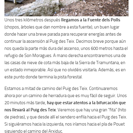
Unos tres kilómetros después
llegamos a la Fuente dels Polls
(chopos, árboles que dan nombre a esta fuente), un buen lugar
donde hacer una breve parada para recuperar energías antes de
continuar la ascensión al Puig des Teix. Decimos breve porque aún
nos queda la parte más dura del ascenso, unos 600 metros hasta el
refugio de Son Moragues. A mano derecha encontraremos una de
las casas de nieve de cota más baja de la Sierra de Tramuntana, en
un estado inmejorable. Así que no olvidéis visitarla. Además, es en
este punto donde termina la pista forestal.
Estamos a mitad de camino del Puig des Teix. Continuaremos
ahora por un camino de herradura que es muy fácil de seguir. Unos
20 minutos más tarde,
hay que estar atentos a la bifurcación que
nos llevará al Puig des Teix
. Veremos que hay una gran “fita” (hito
de piedras), y que desde allí el sendero enfila hacia el Puig des Teix.
Si siguiéramos hacia la izquierda, nos iríamos hacia el pla de Pouet
siguiendo el camino del Arxiduc.