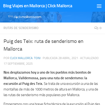
Blog Viajes en Mallorca | Click Mallorca
Saltar al contenido
RUTAS DE SENDERISMO
0
Puig des Teix: ruta de senderismo en
Mallorca
POR
CLICK MALLORCA: TONI
· PUBLICADA
28 ABRIL, 2021
· ACTUALIZADO
17 SEPTIEMBRE, 2025
Nos desplazamos hoy a uno de los pueblos más bonitos de
Mallorca, Valldemossa, para una ruta de senderismo: la
excursión al Puig des Teix.
Se trata de una excursión a una de las
montañas de más de 1000 metros de altura en Mallorca, y una de
las rutas de senderismo más populares por Mallorca.
Empezamos con una breve ficha técnica de la excursión al Puig des