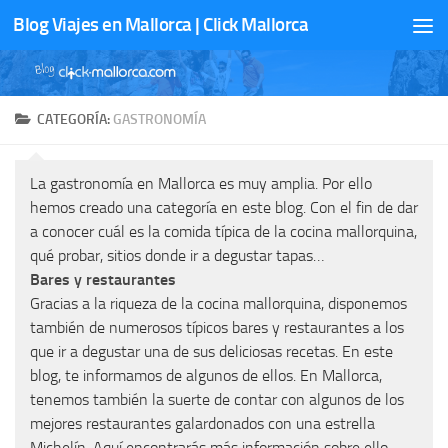
Blog Viajes en Mallorca | Click Mallorca
Saltar al contenido
CATEGORÍA:
GASTRONOMÍA
La gastronomía en Mallorca es muy amplia. Por ello
hemos creado una categoría en este blog. Con el fin de dar
a conocer cuál es la comida típica de la cocina mallorquina,
qué probar, sitios donde ir a degustar tapas…
Bares y restaurantes
Gracias a la riqueza de la cocina mallorquina, disponemos
también de numerosos típicos bares y restaurantes a los
que ir a degustar una de sus deliciosas recetas. En este
blog, te informamos de algunos de ellos. En Mallorca,
tenemos también la suerte de contar con algunos de los
mejores restaurantes galardonados con una estrella
Michelín. Aquí encontrarás más información sobre ello.