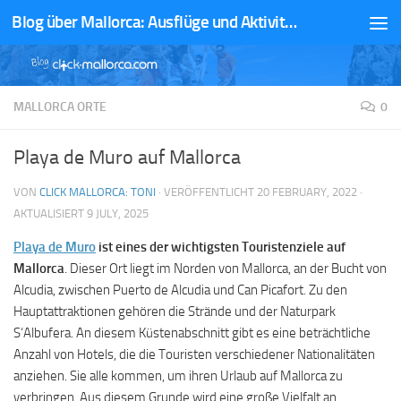
Blog über Mallorca: Ausflüge und Aktivitäten
Zum Inhalt springen
MALLORCA ORTE
0
Playa de Muro auf Mallorca
VON
CLICK MALLORCA: TONI
· VERÖFFENTLICHT
20 FEBRUARY, 2022
·
AKTUALISIERT
9 JULY, 2025
Playa de Muro
ist eines der wichtigsten Touristenziele auf
Mallorca
. Dieser Ort liegt im Norden von Mallorca, an der Bucht von
Alcudia, zwischen Puerto de Alcudia und Can Picafort. Zu den
Hauptattraktionen gehören die Strände und der Naturpark
S‘Albufera. An diesem Küstenabschnitt gibt es eine beträchtliche
Anzahl von Hotels, die die Touristen verschiedener Nationalitäten
anziehen. Sie alle kommen, um ihren Urlaub auf Mallorca zu
verbringen. Aus diesem Grunde wird eine große Vielfalt an