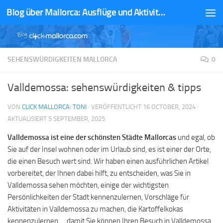
Blog über Mallorca: Ausflüge und Aktivitäten
Zum Inhalt springen
SEHENSWÜRDIGKEITEN MALLORCA
0
Valldemossa: sehenswürdigkeiten & tipps
VON
CLICK MALLORCA: TONI
· VERÖFFENTLICHT
16 OCTOBER, 2024
·
AKTUALISIERT
5 SEPTEMBER, 2025
Valldemossa ist eine der schönsten Städte Mallorcas
und egal, ob
Sie auf der Insel wohnen oder im Urlaub sind, es ist einer der Orte,
die einen Besuch wert sind. Wir haben einen ausführlichen Artikel
vorbereitet, der Ihnen dabei hilft, zu entscheiden, was Sie in
Valldemossa sehen möchten, einige der wichtigsten
Persönlichkeiten der Stadt kennenzulernen, Vorschläge für
Aktivitäten in Valldemossa zu machen, die Kartoffelkokas
kennenzulernen … damit Sie können Ihren Besuch in Valldemossa