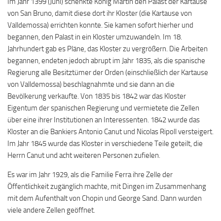
Im Jahr 1399 (Juni) schenkte König Martin den Palast der Kartause
von San Bruno, damit diese dort ihr Kloster (die Kartause von
Valldemossa) errichten konnte. Sie kamen sofort hierher und
begannen, den Palast in ein Kloster umzuwandeln. Im 18.
Jahrhundert gab es Pläne, das Kloster zu vergrößern. Die Arbeiten
begannen, endeten jedoch abrupt im Jahr 1835, als die spanische
Regierung alle Besitztümer der Orden (einschließlich der Kartause
von Valldemossa) beschlagnahmte und sie dann an die
Bevölkerung verkaufte. Von 1835 bis 1842 war das Kloster
Eigentum der spanischen Regierung und vermietete die Zellen
über eine ihrer Institutionen an Interessenten. 1842 wurde das
Kloster an die Bankiers Antonio Canut und Nicolas Ripoll versteigert.
Im Jahr 1845 wurde das Kloster in verschiedene Teile geteilt, die
Herrn Canut und acht weiteren Personen zufielen.
Es war im Jahr 1929, als die Familie Ferra ihre Zelle der
Öffentlichkeit zugänglich machte, mit Dingen im Zusammenhang
mit dem Aufenthalt von Chopin und George Sand. Dann wurden
viele andere Zellen geöffnet.