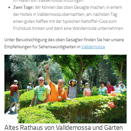
im Hafen von Valldemossa hinzufügen
Zwei Tage:
Wir können das oben Gesagte machen, in einem
der Hotels in Valldemossa übernachten, am nächsten Tag
einen guten Kaffee mit der typischen Kartoffel-Coca zum
Frühstück trinken und dann eine Wanderroute unternehmen.
Unter Berücksichtigung des oben Gesagten finden Sie hier unsere
Empfehlungen für Sehenswürdigkeiten in
Valldemossa
:
Altes Rathaus von Valldemossa und Gärten