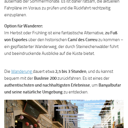
außerhalb der Sommermonate. Es ist daher ratsam, die aktuellen
Fahrpläne im Voraus zu prüfen und die Rückfahrt rechtzeitig
einzuplanen.
Option für Wanderer:
Im Herbst oder Frühling ist eine fantastische Alternative,
zu Fuß
von Esporles
über den historischen
Camí des Correu
zu kommen –
ein gepflasterter Wanderweg, der durch Steineichenwälder führt
und beeindruckende Ausblicke auf die Küste bietet.
Die
Wanderung
dauert etwa
2,5 bis 3 Stunden
, und du kannst
bequem mit der
Buslinie 200
zurückfahren. Es ist eines der
authentischsten und nachhaltigsten Erlebnisse
, um
Banyalbufar
und seine natürliche Umgebung
zu entdecken.