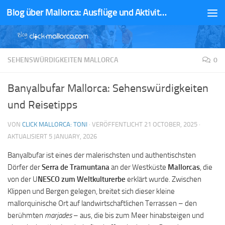
Blog über Mallorca: Ausflüge und Aktivitäten
Zum Inhalt springen
SEHENSWÜRDIGKEITEN MALLORCA
0
Banyalbufar Mallorca: Sehenswürdigkeiten
und Reisetipps
VON
CLICK MALLORCA: TONI
· VERÖFFENTLICHT
21 OCTOBER, 2025
·
AKTUALISIERT
5 JANUARY, 2026
Banyalbufar ist eines der malerischsten und authentischsten
Dörfer der
Serra de Tramuntana
an der Westküste
Mallorcas
, die
von der U
NESCO zum Weltkulturerbe
erklärt wurde. Zwischen
Klippen und Bergen gelegen, breitet sich dieser kleine
mallorquinische Ort auf landwirtschaftlichen Terrassen – den
berühmten
marjades
– aus, die bis zum Meer hinabsteigen und