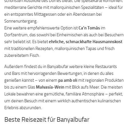
schönsten Ausblicke des Dorfes bietet. Die Speisekarte kombiniert
mediterrane Gerichte mit mallorquinischen Spezialitäten – ideal für
ein entspanntes Mittagessen oder ein Abendessen bei
Sonnenuntergang.
Eine weitere empfehlenswerte Option ist
Ca’n Tomàs
im
Dorfzentrum, das sowohl bei Einheimischen als auch bei Besuchern
sehr beliebt ist. Es bietet
ehrliche, schmackhafte Hausmannskost
mit traditionellen Rezepten, mallorquinischen Tapas und frisch
zubereitetem Fisch.
Außerdem findest du in Banyalbufar weitere kleine Restaurants
und Bars mit hervorragenden Bewertungen, in denen du alles
genießen kannst – von einem
pa amb oli
mit regionalen Produkten
bis zu einem Glas
Malvasía-Wein
mit Blick aufs Meer. Die meisten
Lokale bewahren eine gemütliche, familiäre Atmosphäre – perfekt,
um deinen Besuch mit einem wirklich authentischen kulinarischen
Erlebnis abzurunden.
Beste Reisezeit fúr Banyalbufar