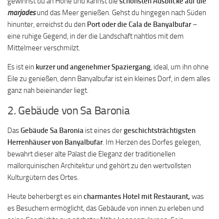
gewinnst du an Höhe und kannst die
schönsten Ausblicke auf die
marjades
und das Meer genießen. Gehst du hingegen nach Süden
hinunter, erreichst du den
Port oder die Cala de Banyalbufar
–
eine ruhige Gegend, in der die Landschaft nahtlos mit dem
Mittelmeer verschmilzt.
Es ist ein
kurzer und angenehmer Spaziergang
, ideal, um ihn ohne
Eile zu genießen, denn Banyalbufar ist ein kleines Dorf, in dem alles
ganz nah beieinander liegt.
2. Gebäude von Sa Baronia
Das
Gebäude Sa Baronia
ist eines der
geschichtsträchtigsten
Herrenhäuser von Banyalbufar
. Im Herzen des Dorfes gelegen,
bewahrt dieser alte Palast die Eleganz der traditionellen
mallorquinischen Architektur und gehört zu den wertvollsten
Kulturgütern des Ortes.
Heute beherbergt es ein
charmantes Hotel mit Restaurant,
was
es Besuchern ermöglicht, das Gebäude von innen zu erleben und