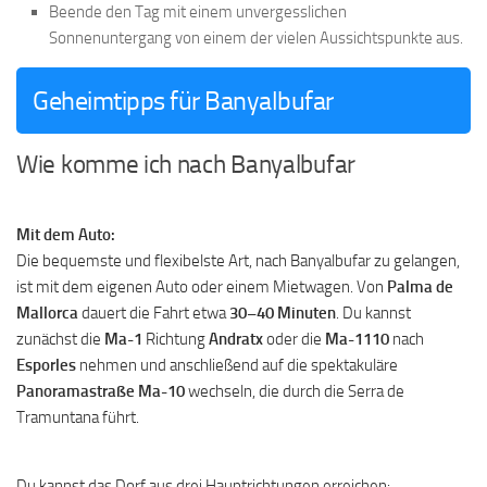
Beende den Tag mit einem unvergesslichen
Sonnenuntergang von einem der vielen Aussichtspunkte aus.
Geheimtipps für Banyalbufar
Wie komme ich nach Banyalbufar
Mit dem Auto:
Die bequemste und flexibelste Art, nach Banyalbufar zu gelangen,
ist mit dem eigenen Auto oder einem Mietwagen. Von
Palma de
Mallorca
dauert die Fahrt etwa
30–40 Minuten
. Du kannst
zunächst die
Ma-1
Richtung
Andratx
oder die
Ma-1110
nach
Esporles
nehmen und anschließend auf die spektakuläre
Panoramastraße Ma-10
wechseln, die durch die Serra de
Tramuntana führt.
Du kannst das Dorf aus drei Hauptrichtungen erreichen: