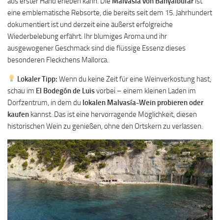
aus erster Hand erleben kann. Die
Malvasía von Banyalbufar
ist
eine emblematische Rebsorte, die bereits seit dem 15. Jahrhundert
dokumentiert ist und derzeit eine äußerst erfolgreiche
Wiederbelebung erfährt. Ihr blumiges Aroma und ihr
ausgewogener Geschmack sind die flüssige Essenz dieses
besonderen Fleckchens Mallorca.
Lokaler Tipp:
Wenn du keine Zeit für eine Weinverkostung hast,
schau im
El Bodegón de Luis
vorbei – einem kleinen Laden im
Dorfzentrum, in dem du
lokalen Malvasía-Wein probieren oder
kaufen
kannst. Das ist eine hervorragende Möglichkeit, diesen
historischen Wein zu genießen, ohne den Ortskern zu verlassen.