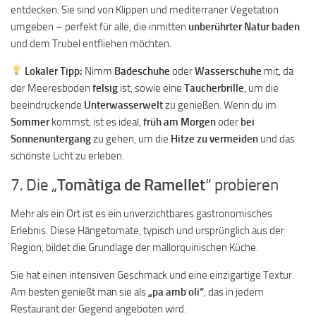
entdecken. Sie sind von Klippen und mediterraner Vegetation
umgeben – perfekt für alle, die inmitten
unberührter Natur baden
und dem Trubel entfliehen möchten.
Lokaler Tipp:
Nimm
Badeschuhe
oder
Wasserschuhe
mit, da
der Meeresboden
felsig
ist, sowie eine
Taucherbrille
, um die
beeindruckende
Unterwasserwelt
zu genießen. Wenn du im
Sommer
kommst, ist es ideal,
früh am Morgen
oder
bei
Sonnenuntergang
zu gehen, um die
Hitze zu vermeiden
und das
schönste Licht zu erleben.
7. Die „
Tomàtiga de Ramellet
“ probieren
Mehr als ein Ort ist es ein unverzichtbares gastronomisches
Erlebnis. Diese Hängetomate, typisch und ursprünglich aus der
Region, bildet die Grundlage der mallorquinischen Küche.
Sie hat einen intensiven Geschmack und eine einzigartige Textur.
Am besten genießt man sie als
„pa amb oli“
, das in jedem
Restaurant der Gegend angeboten wird.