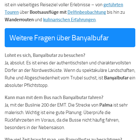
ist ein vielseitiges Reiseziel voller Erlebnisse – von
geführten
Touren
über
Bootsausflüge mit
Delfinbeobachtung
bis hin zu
Wanderrouten
und
kulinarischen Erfahrungen
.
Weitere Fragen über Banyalbufar
Lohnt es sich, Banyalbufar zu besuchen?
Ja, absolut. Es ist eines der authentischsten und charaktervollsten
Dörfer an der Nordwestküste. Wenn du spektakuläre Landschaften,
Ruhe und Abgeschiedenheit vom Trubel suchst, ist
Banyalbufar
ein
absoluter Pflichtstopp.
Kann man mit dem Bus nach Banyalbufar fahren?
Ja, mit der Buslinie 200 der EMT. Die Strecke von
Palma
ist sehr
malerisch. Wichtig ist eine gute Planung: Überprüfe die
Rückfahrzeiten im Voraus, da die Busse nicht häufig fahren,
besonders in der Nebensaison.
Wie viel Zeit braucht man, um Banyalbufar zu besichtigen?