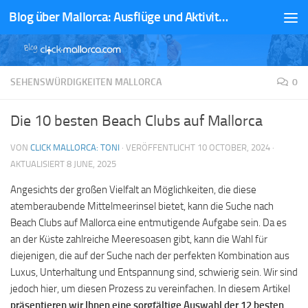
Blog über Mallorca: Ausflüge und Aktivitäten
Zum Inhalt springen
SEHENSWÜRDIGKEITEN MALLORCA
0
Die 10 besten Beach Clubs auf Mallorca
VON
CLICK MALLORCA: TONI
· VERÖFFENTLICHT
10 OCTOBER, 2024
·
AKTUALISIERT
8 JUNE, 2025
Angesichts der großen Vielfalt an Möglichkeiten, die diese
atemberaubende Mittelmeerinsel bietet, kann die Suche nach
Beach Clubs auf Mallorca eine entmutigende Aufgabe sein. Da es
an der Küste zahlreiche Meeresoasen gibt, kann die Wahl für
diejenigen, die auf der Suche nach der perfekten Kombination aus
Luxus, Unterhaltung und Entspannung sind, schwierig sein. Wir sind
jedoch hier, um diesen Prozess zu vereinfachen. In diesem Artikel
präsentieren wir Ihnen eine sorgfältige Auswahl der 12 besten