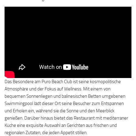
Das Besondere am Puro Beach Club ist seine kosmopolitische
Atmosphäre und der Fokus auf Wellness. Mit einem von
bequemen Sonnenliegen und balinesischen Betten umgebenen
Swimmingpool lädt dieser Ort seine Besucher zum Entspannen
und Erholen ein, während sie die Sonne und den Meerblick
genießen. Darüber hinaus bietet das Restaurant mit mediterraner
Küche eine exquisite Auswahl an Gerichten aus frischen und
regionalen Zutaten, die jeden Appetit stillen.