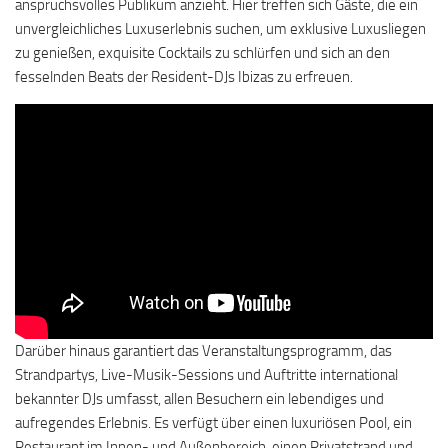
anspruchsvolles Publikum anzieht. Hier treffen sich Gäste, die ein
unvergleichliches Luxuserlebnis suchen, um exklusive Luxusliegen
zu genießen, exquisite Cocktails zu schlürfen und sich an den
fesselnden Beats der Resident-DJs Ibizas zu erfreuen.
Darüber hinaus garantiert das Veranstaltungsprogramm, das
Strandpartys, Live-Musik-Sessions und Auftritte international
bekannter DJs umfasst, allen Besuchern ein lebendiges und
aufregendes Erlebnis. Es verfügt über einen luxuriösen Pool, ein
Restaurant im Innen- und Außenbereich, einen Privatstrand und