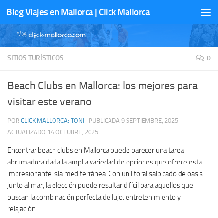
Blog Viajes en Mallorca | Click Mallorca
Saltar al contenido
SITIOS TURÍSTICOS
0
Beach Clubs en Mallorca: los mejores para
visitar este verano
POR
CLICK MALLORCA: TONI
· PUBLICADA
9 SEPTIEMBRE, 2025
·
ACTUALIZADO
14 OCTUBRE, 2025
Encontrar beach clubs en Mallorca puede parecer una tarea
abrumadora dada la amplia variedad de opciones que ofrece esta
impresionante isla mediterránea. Con un litoral salpicado de oasis
junto al mar, la elección puede resultar difícil para aquellos que
buscan la combinación perfecta de lujo, entretenimiento y
relajación.