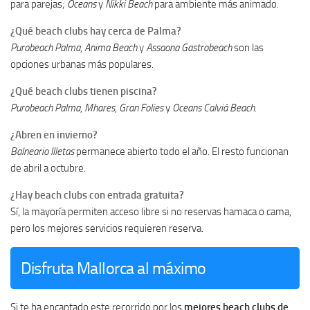
para parejas;
Oceans
y
Nikki Beach
para ambiente más animado.
¿Qué beach clubs hay cerca de Palma?
Purobeach Palma
,
Anima Beach
y
Assaona Gastrobeach
son las
opciones urbanas más populares.
¿Qué beach clubs tienen piscina?
Purobeach Palma
,
Mhares
,
Gran Folies
y
Oceans Calvià Beach
.
¿Abren en invierno?
Balneario Illetas
permanece abierto todo el año. El resto funcionan
de abril a octubre.
¿Hay beach clubs con entrada gratuita?
Sí, la mayoría permiten acceso libre si no reservas hamaca o cama,
pero los mejores servicios requieren reserva.
Disfruta Mallorca al máximo
Si te ha encantado este recorrido por los
mejores beach clubs de