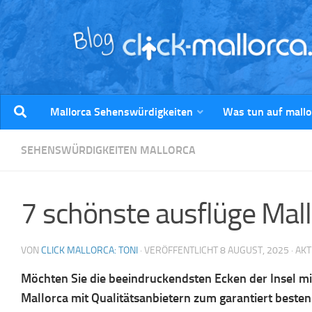
Zum Inhalt springen
Mallorca Sehenswürdigkeiten
Was tun auf mallo
SEHENSWÜRDIGKEITEN MALLORCA
7 schönste ausflüge Mal
VON
CLICK MALLORCA: TONI
· VERÖFFENTLICHT
8 AUGUST, 2025
· AK
Möchten Sie die beeindruckendsten Ecken der Insel mit
Mallorca mit Qualitätsanbietern zum garantiert besten 