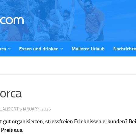
rca
Essen und drinken
Mallorca Urlaub
Nachricht
lorca
TUALISIERT
5 JANUARY, 2026
 gut organisierten, stressfreien Erlebnissen erkunden? Bei
Preis aus.