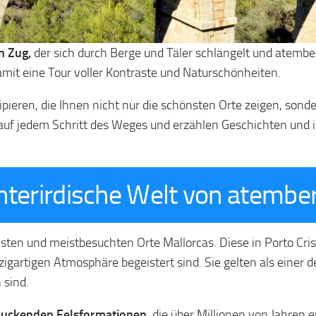
n Zug,
der sich durch Berge und Täler schlängelt und atemb
mit eine Tour voller Kontraste und Naturschönheiten.
nzipieren, die Ihnen nicht nur die schönsten Orte zeigen, son
 auf jedem Schritt des Weges und erzählen Geschichten und i
unterirdische Welt von atemb
hsten und meistbesuchten Orte Mallorcas. Diese in Porto Cr
igartigen Atmosphäre begeistert sind. Sie gelten als einer d
 sind.
ruckenden Felsformationen
, die über Millionen von Jahren 