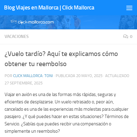
Blog Viajes en Mallorca | Click Mallorca
Saltar al contenido
VACACIONES
0
¿Vuelo tardío? Aquí te explicamos cómo
obtener tu reembolso
POR
CLICK MALLORCA: TONI
· PUBLICADA
20 MAYO, 2025
· ACTUALIZADO
27 SEPTIEMBRE, 2025
Viajar en avión es una de las formas más rápidas, seguras y
eficientes de desplazarse. Un vuelo retrasado o, peor aún,
cancelado es una de las experiencias más molestas para cualquier
pasajero. ¿Y qué puedes hacer en estas situaciones? Términos de
Servicio. ¿Sabías que puedes recibir una compensación o
simplemente un reembolso?